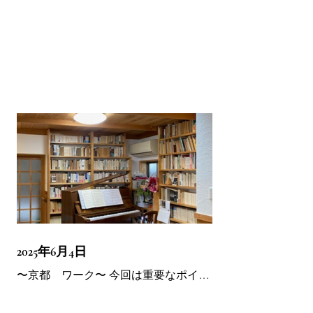
る事象が起き 今までもそういったこと
ワーク♪ 明日の東京も楽しみです♪
が何度かありましたことも含めまし
て、 演奏会案内、ワーク、レッスンの
案内は やめざるを得ない流れとなりま
した。 人は一期一会。...
2025年6月4日
〜京都 ワーク〜 今回は重要なポイン
トを体で入れていただきました。 小一
時間で皆さん変わりました。 うきちと