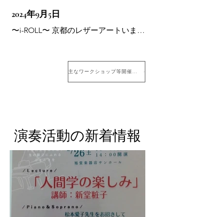
2024年9月5日
〜i-ROLL〜 京都のレザーアートいまが
わさん特注品 かわいいでしょう？😆
秋の京都 一般ワークは、 2024年11月4
日（月）🎌13:⁠00〜 スタヂオ作田（松ヶ
主なワークショップ等開催歴
崎駅そば） で〜す♪ お待ちしてまーす💃
（ファンデ無し自撮り！）
演奏活動の新着情報