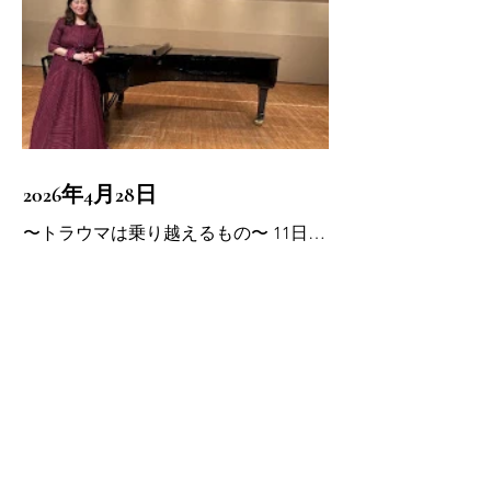
2026年4月28日
〜トラウマは乗り越えるもの〜 11日の
お写真 私手製のドレス♪ 皆様いつも来
てくださり、 ありがとうございます。
壁もよりよいものを表現できるようま
2026年4月14日
た取り組みます。 この場はいつも挑戦
の場。 こういうステージをご用意くだ
2026年9月京都で演奏会します。 是非
さる先生に心から感謝しております。
いらしてください。 詳細は松本愛子へ
人は心、愛♥️♥️♥️
（09047319047）どうぞ♪