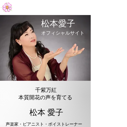
Aiko Matsumoto Official Site
​松本愛子
オフィシャルサイト
Aiko Matsumoto Official Site
千紫万紅
本質開花の声を育てる
松本 愛​子
声楽家・ピアニスト・ボイストレーナー