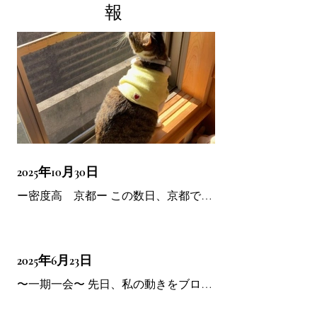
報
2025年10月30日
ー密度高 京都ー この数日、京都でお
仕事させていだきました。 遠方からも
皆さんいらしてお会いできて嬉しかっ
たです。 ワークやレッスン、楽しかっ
2025年6月23日
たですね！ 今日は移動日。 東京に向か
っております。 旧作田邸のうきちが私
〜一期一会〜 先日、私の動きをブログ
を見送り（もう出発したんだけど
等で見られて 生徒さんにご迷惑がかか
(^_^;)） 私のピアノに聴き入るうきち