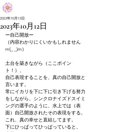
Aiko Matsumoto Official Site
2023年10月13日
2023年10月12日
Aiko Matsumoto Official Site
ー自己開放ー
（内容わかりにくいかもしれません
m(_ _)m）
土台を築きながら（ここポイン
ト！）、
自己表現することを、真の自己開放と
言います。
常にイカリを下に下に引き下げる努力
をしながら、シンクロナイズドスイミ
ングの選手のように、水上では（表
面）自己開放されたその表現をする。
これ、真の幸せと直結してます。
下にひっぱってひっぱっていると、