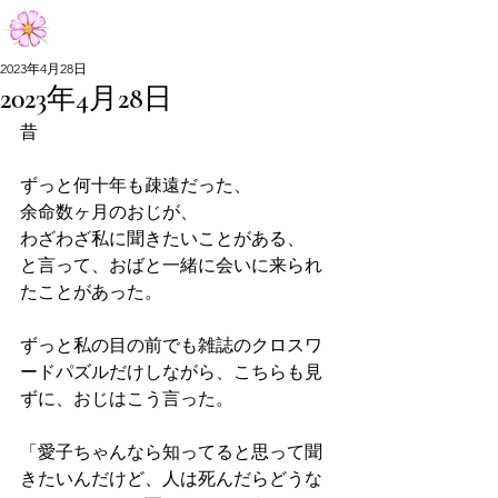
Aiko Matsumoto Official Site
2023年4月28日
2023年4月28日
Aiko Matsumoto Official Site
昔
ずっと何十年も疎遠だった、
余命数ヶ月のおじが、
わざわざ私に聞きたいことがある、
と言って、おばと一緒に会いに来られ
たことがあった。
ずっと私の目の前でも雑誌のクロスワ
ードパズルだけしながら、こちらも見
ずに、おじはこう言った。
「愛子ちゃんなら知ってると思って聞
きたいんだけど、人は死んだらどうな