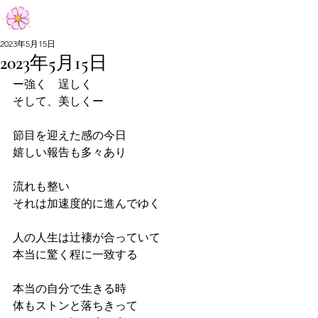
Aiko Matsumoto Official Site
2023年5月15日
2023年5月15日
Aiko Matsumoto Official Site
ー強く　逞しく　
そして、美しくー
節目を迎えた感の今日
嬉しい報告も多々あり
流れも整い
それは加速度的に進んでゆく
人の人生は辻褄が合っていて
本当に驚く程に一致する
本当の自分で生きる時
体もストンと落ちきって