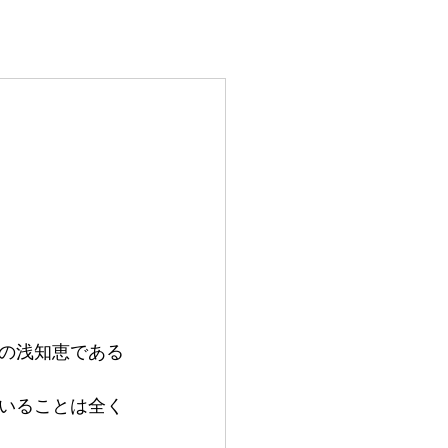
i-ROLL紹介
ブログ
の浅知恵である
いることは全く