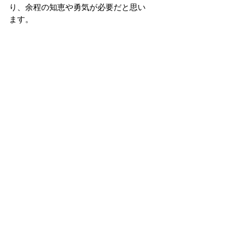
り、余程の知恵や勇気が必要だと思い
ます。
現実をしっかり把握して受け入れ改善
する。
欲（怠けも）に振り回されず向上して
ゆくことですね。
媚びやご機嫌取りも結局自分の首を絞
めるだけのこと。
自分に負けるか負けないか。
真っ直ぐやりましょうね(笑)