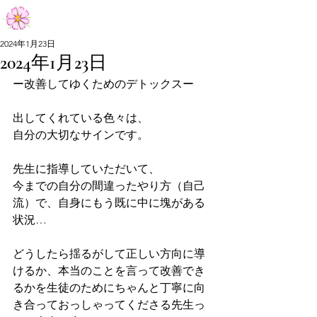
Aiko Matsumoto Official Site
2024年1月23日
2024年1月23日
Aiko Matsumoto Official Site
ー改善してゆくためのデトックスー
出してくれている色々は、
自分の大切なサインです。
先生に指導していただいて、
今までの自分の間違ったやり方（自己
流）で、自身にもう既に中に塊がある
状況…
どうしたら揺るがして正しい方向に導
けるか、本当のことを言って改善でき
るかを生徒のためにちゃんと丁寧に向
き合っておっしゃってくださる先生っ