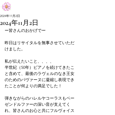
Aiko Matsumoto Official Site
2024年11月2日
2024年11月2日
Aiko Matsumoto Official Site
ー皆さんのおかげでー
昨日はリサイタルを無事させていただ
けました。
私が伝えたいこと、、、、
半世紀（50年）ピアノを続けてきたこ
と含めて、最後のラヴェルのなき王女
のためのパヴァーヌに凝縮し表現でき
たことが何よりの満足でした！
弾きながらのハレルヤコーラスもベー
ゼンドルファーの深い音が支えてく
れ、皆さんのお心と共にフルヴォイス