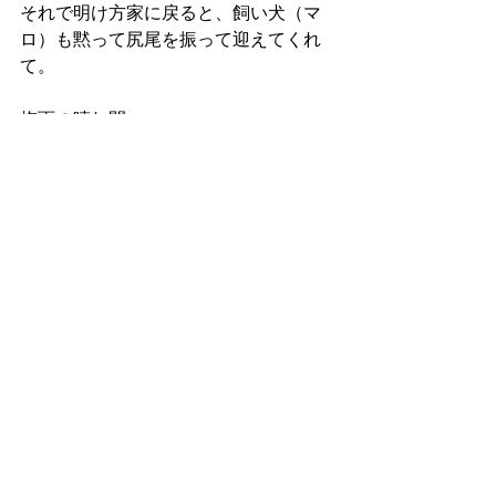
それで明け方家に戻ると、飼い犬（マ
ロ）も黙って尻尾を振って迎えてくれ
て。
梅雨の晴れ間
行くことができてよかったです。
松本愛子ブログ
最新記事