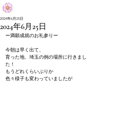
Aiko Matsumoto Official Site
2024年6月25日
2024年6月25日
Aiko Matsumoto Official Site
ー満願成就のお礼参りー
今朝は早く出て、
育った地、埼玉の例の場所に行きまし
た！
もうどれくらいぶりか
色々様子も変わっていましたが