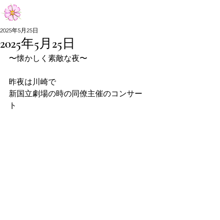
Aiko Matsumoto Official Site
2025年5月25日
2025年5月25日
Aiko Matsumoto Official Site
〜懐かしく素敵な夜〜
昨夜は川崎で
新国立劇場の時の同僚主催のコンサー
ト