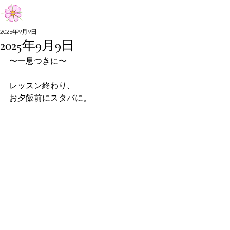
Aiko Matsumoto Official Site
2025年9月9日
2025年9月9日
Aiko Matsumoto Official Site
〜一息つきに〜
レッスン終わり、
お夕飯前にスタバに。