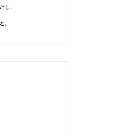
だし。
と。